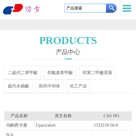
东
营
网
四
站
关
PRODUCTS
方
首
于
产
产品中心
利
页
我
品
定
二硫代二苯甲酸
邻氨基苯甲酸
邻苯二甲酰亚胺
通
们
中
制
企
硫代水杨酸
医药中间体
化工产品
新
心
服
业
新
材
务
实
闻
资
料
产品名称
英文名称
CAS NO.
力
中
质
联
乌帕西卡塞
Upacicalcet
1333218-50-0
有
心
证
系
English
N/A