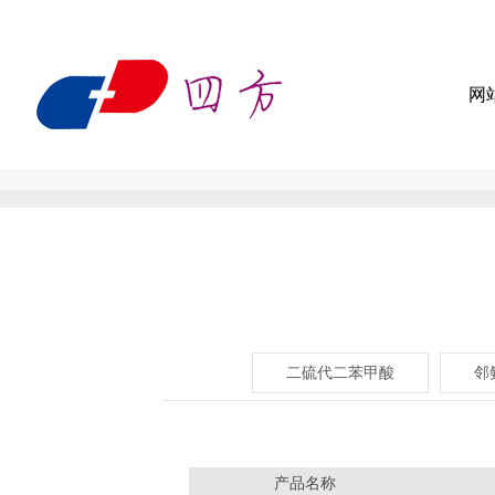
东
营
网
网
四
站
关
方
首
于
产
利
页
我
品
定
通
们
中
制
企
新
心
服
业
新
材
二硫代二苯甲酸
邻
务
实
闻
资
料
力
中
质
联
有
心
证
系
English
产品名称