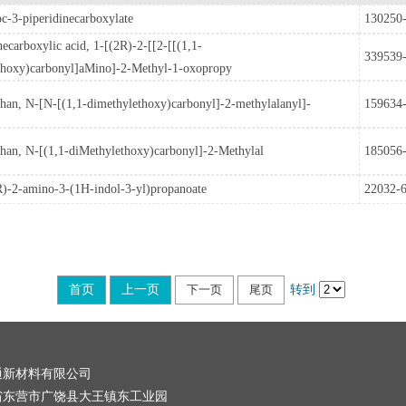
c-3-piperidinecarboxylate
130250-
necarboxylic acid, 1-[(2R)-2-[[2-[[(1,1-
339539-
thoxy)carbonyl]aMino]-2-Methyl-1-oxopropy
an, N-[N-[(1,1-dimethylethoxy)carbonyl]-2-methylalanyl]-
159634-
han, N-[(1,1-diMethylethoxy)carbonyl]-2-Methylal
185056-
)-2-amino-3-(1H-indol-3-yl)propanoate
22032-6
首页
上一页
下一页
尾页
转到
通新材料有限公司
省东营市广饶县大王镇东工业园