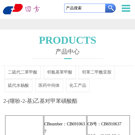
东
营
网
四
站
关
PRODUCTS
方
首
于
产
产品中心
利
页
我
品
定
二硫代二苯甲酸
邻氨基苯甲酸
邻苯二甲酰亚胺
通
们
中
制
企
硫代水杨酸
医药中间体
化工产品
新
心
服
业
新
2-(噻吩-2-基)乙基对甲苯磺酸酯
材
务
实
闻
资
料
力
中
质
联
CBnumber：CB691063
CB号：CB6910637
有
心
证
系
English
7