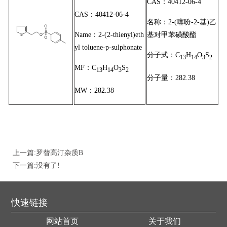
CAS：40412-06-4
限
CAS：40412-06-4
书
我
名称：2-(噻吩-2-基)乙
公
Name：2-(2-thienyl)eth
基对甲苯磺酸酯
们
yl toluene-p-sulphonate
分子式：C
H
O
S
司
13
14
3
2
MF：C
H
O
S
13
14
3
2
分子量：282.38
MW：282.38
上一篇:
罗替高汀杂质B
下一篇:没有了!
快速链接
网站首页
关于我们