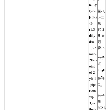
n-1-y
二
l)-8-
氢-1,
[(3R)
3-二
-3-
氧
(1,3-
代-2
dihy
H-异
dro-
吲
1,3-d
哚-2-
ioxo-
分子
2H-is
式：
oind
C
H
33
ol-2-
N
yl)-1
30
8
O
-pipe
4
ridin
分子
yl]-
量：
3,7-d
602.6
ihydr