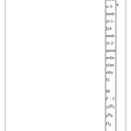
4
o-3-
meth
yl-1-
[(4-
meth
yl-2-
quina
zolin
yl)m
ethy
l]-
M
F：C
H
33
3
N
0
8
O
4