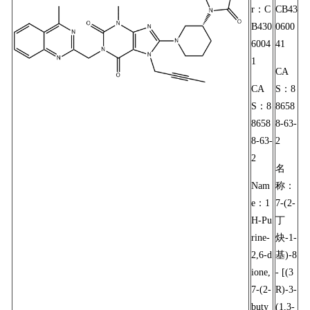
r：C
CB43
限
书
我
B430
0600
6004
41
公
们
1
CA
司
CA
S：8
S：8
8658
8658
8-63-
8-63-
2
2
名
Nam
称：
e：1
7-(2-
H-Pu
丁
rine-
炔-1-
2,6-d
基)-8
ione,
- [(3
7-(2-
R)-3-
buty
(1,3-