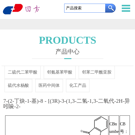
东
营
网
四
站
关
PRODUCTS
方
首
于
产
产品中心
利
页
我
品
定
二硫代二苯甲酸
邻氨基苯甲酸
邻苯二甲酰亚胺
通
们
中
制
企
硫代水杨酸
医药中间体
化工产品
新
心
服
业
新
7-(2-丁炔-1-基)-8 - [(3R)-3-(1,3-二氢-1,3-二氧代-2H-异
材
务
实
闻
资
吲哚-2-
料
力
中
质
联
CBn
CB
有
心
证
系
English
umbe
号：