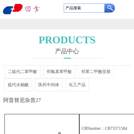
东
营
网
四
站
关
PRODUCTS
方
首
于
产
产品中心
利
页
我
品
定
二硫代二苯甲酸
邻氨基苯甲酸
邻苯二甲酰亚胺
通
们
中
制
企
硫代水杨酸
医药中间体
化工产品
新
心
服
业
新
阿昔替尼杂质27
材
务
实
闻
资
料
力
中
质
联
有
CBNumber：CB73371584
心
证
系
English