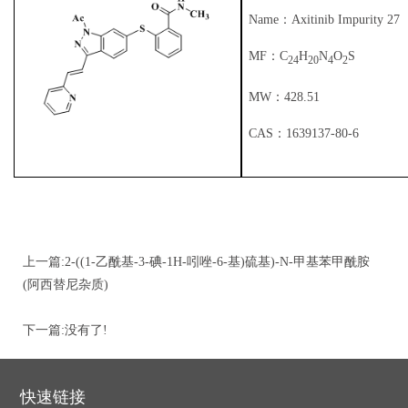
Name：Axitinib Impurity 27
限
书
我
MF：C
H
N
O
S
24
20
4
2
公
们
MW：428.51
司
CAS：1639137-80-6
上一篇:
2-((1-乙酰基-3-碘-1H-吲唑-6-基)硫基)-N-甲基苯甲酰胺
(阿西替尼杂质)
Benzamide, 2-[(1-acetyl-3-iodo-1H-indazol-6-yl)thio]-N-methyl- 1639138-00-3
下一篇:没有了!
快速链接