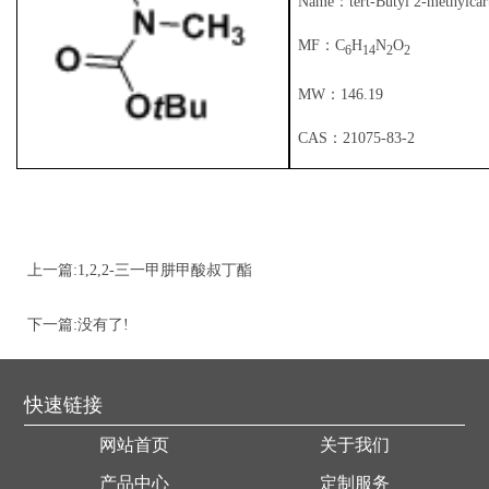
Name：tert-Butyl 2-methylcar
限
书
我
MF：C
H
N
O
6
14
2
2
公
们
MW：146.19
司
CAS：21075-83-2
上一篇:
1,2,2-三一甲肼甲酸叔丁酯
TERT-BUTYL 1,2,2-TRIMETHYLHYDRAZINE-1-CARBOXYLATE 232615-10-0
下一篇:没有了!
快速链接
网站首页
关于我们
产品中心
定制服务