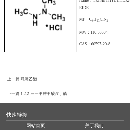
Name：TRIMETHYLHYDR
限
RIDE
书
我
MF：C
H
ClN
公
3
11
2
们
MW：110.58584
司
CAS：60597-20-8
上一篇:
呱啶乙酯
ETHYL NIPECOTATE 71962-74-8
下一篇:
1,2,2-三一甲肼甲酸叔丁酯
TERT-BUTYL 1,2,2-TRIMETHYLHYDRAZINE-1-CARBOXYLATE 232615-10-0
快速链接
网站首页
关于我们