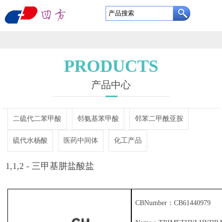
东
营
网
四
站
关
PRODUCTS
方
首
于
产
产品中心
利
页
我
品
定
二硫代二苯甲酸
邻氨基苯甲酸
邻苯二甲酰亚胺
通
们
中
制
企
硫代水杨酸
医药中间体
化工产品
新
心
服
业
新
1,1,2 - 三甲基肼盐酸盐
材
务
实
闻
资
TRIMETHYLHYDRAZINEHYDROCHLORIDE 60597-20-8
料
力
中
质
联
CBNumber：CB61440979
有
心
证
系
English