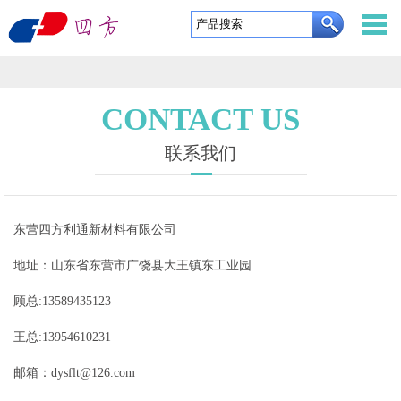
东
营
网
四
站
关
CONTACT US
方
首
于
产
联系我们
利
页
我
品
定
通
们
中
制
企
东营四方利通新材料有限公司
新
心
服
业
地址：山东省东营市广饶县大王镇东工业园
新
材
顾总:13589435123
务
实
闻
资
王总:13954610231
料
力
中
质
联
邮箱：dysflt@126.com
有
心
证
系
English