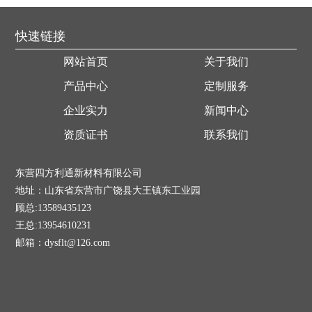
限
书
我
快速链接
公
们
网站首页
关于我们
司
产品中心
定制服务
企业实力
新闻中心
资质证书
联系我们
东营四方利通新材料有限公司
地址：山东省东营市广饶县大王镇东工业园
顾总:13589435123
王总:13954610231
邮箱：dysflt@126.com